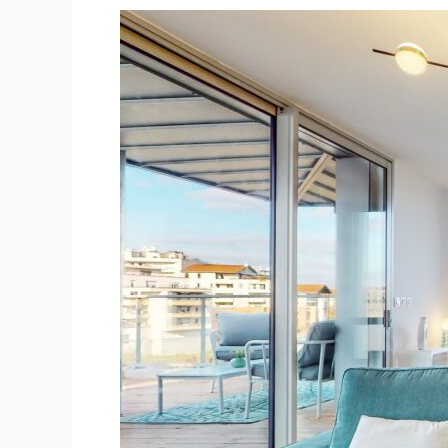
Toulouse
–
Promoteur