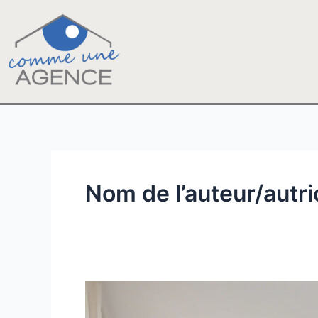
Aller
au
contenu
Nom de l’auteur/autr
Toulouse
–