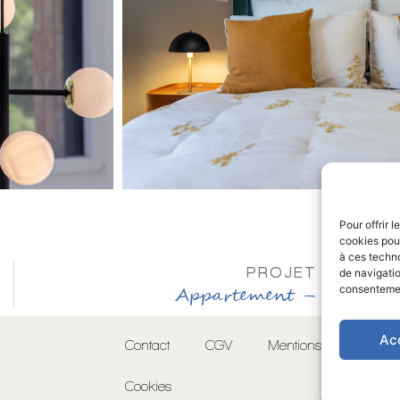
Pour offrir 
cookies pour
à ces techn
PROJET SUIVAN
de navigatio
Appartement – Toulous
consentement
Ac
Contact
CGV
Mentions légales
Cookies