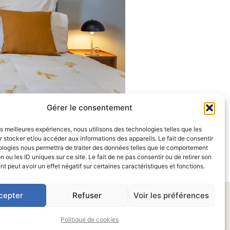
Gérer le consentement
les meilleures expériences, nous utilisons des technologies telles que les
 stocker et/ou accéder aux informations des appareils. Le fait de consentir
ologies nous permettra de traiter des données telles que le comportement
Suivant
T
n ou les ID uniques sur ce site. Le fait de ne pas consentir ou de retirer son
e
 peut avoir un effet négatif sur certaines caractéristiques et fonctions.
cepter
Refuser
Voir les préférences
F
L
I
Y
a
i
n
o
Politique de cookies
c
n
s
u
e
k
t
t